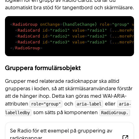
logiken för en grupp av Radio Cards. Då får du
automatiskt bra stöd för tangentbord och skärmläsare.
Kodexempel
<
RadioGroup
onChange
=
{handleChange}
role
=
"group"
va
<
RadioCard
id
=
"radio1"
value
=
"radio1"
 {
...morePro
<
RadioCard
id
=
"radio2"
value
=
"radio2"
 {
...morePro
<
RadioCard
id
=
"radio3"
value
=
"radio3"
 {
...morePro
</
RadioGroup
>
Gruppera formulärsobjekt
Grupper med relaterade radioknappar ska alltid
grupperas i koden, så att skärmläsaranvändare förstår
att de hänger ihop. Detta kan göras med WAI-ARIA-
attributen
och
eller
role="group"
aria-label
aria-
som sätts på komponenten
labelledby
RadioGroup.
Se Radio för ett exempel på gruppering av
radioknappar