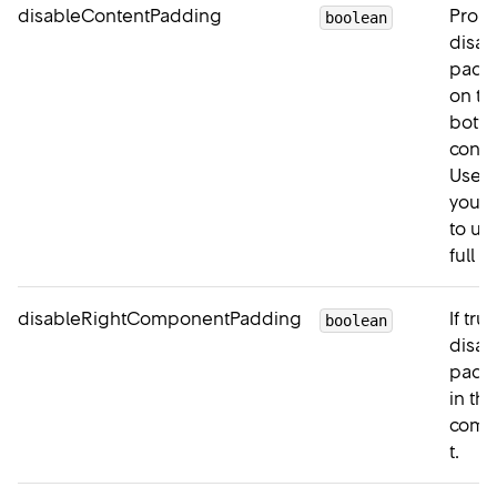
disableContentPadding
Prop 
boolean
disab
padd
on th
bott
conte
Use th
you 
to us
full w
disableRightComponentPadding
If true
boolean
disab
padd
in the
comp
t.