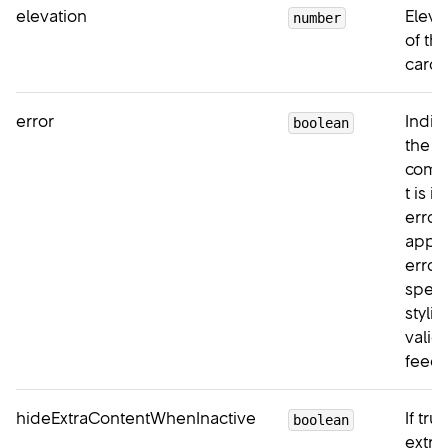
elevation
Eleva
number
of th
card.
error
Indica
boolean
the
comp
t is i
error 
apply
error-
speci
stylin
valid
feedb
hideExtraContentWhenInactive
If tru
boolean
extra