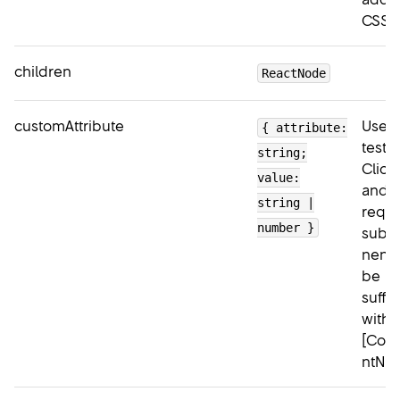
CSS s
children
ReactNode
customAttribute
Used 
{ attribute:
tests.
string;
Click
value:
and
string |
requ
number }
subc
nents
be
suffi
with "
[Com
ntNam