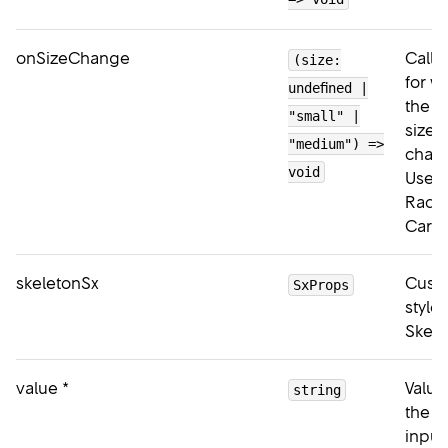
onSizeChange
Callb
(size:
for w
undefined |
the c
"small" |
size
"medium") =>
chan
void
Used 
Radio
Card
skeletonSx
Cust
SxProps
styles
Skele
value
*
Value
string
the R
input