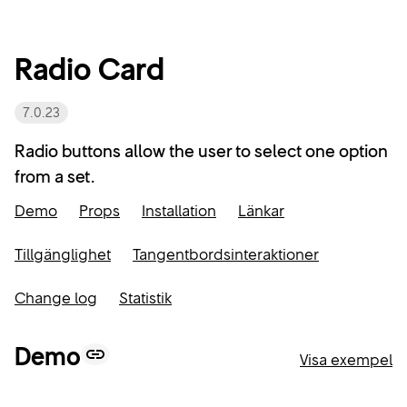
K
Radio Card
o
7.0.23
Start
m
Radio buttons allow the user to select one option
p
Blogg
from a set.
o
Demo
Props
Installation
Länkar
Kom igång
n
Tillgänglighet
Tangentbordsinteraktioner
Riktlinjer
e
Change log
Statistik
n
Komponenter
t
Demo
Visa exempel
Changelog
e