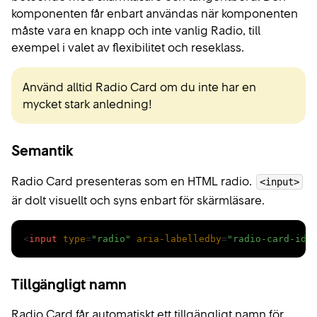
komponenten får enbart användas när komponenten
måste vara en knapp och inte vanlig Radio, till
exempel i valet av flexibilitet och reseklass.
Använd alltid Radio Card om du inte har en
mycket stark anledning!
Semantik
Radio Card presenteras som en HTML radio.
<input>
är dolt visuellt och syns enbart för skärmläsare.
Kodexempel
<
input
type
=
"radio"
aria-labelledby
=
"radio-card-id-
Tillgängligt namn
Radio Card får automatiskt ett tillgängligt namn för