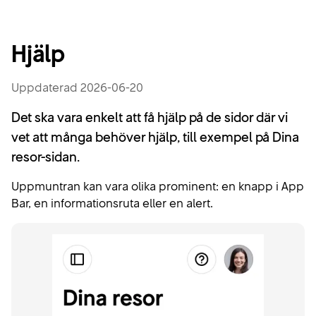
R
Hjälp
i
Uppdaterad 2026-06-20
Start
k
Det ska vara enkelt att få hjälp på de sidor där vi
t
Blogg
vet att många behöver hjälp, till exempel på Dina
resor-sidan.
l
Kom igång
Uppmuntran kan vara olika prominent: en knapp i App
i
Bar, en informationsruta eller en alert.
Riktlinjer
n
j
Komponenter
e
Changelog
r