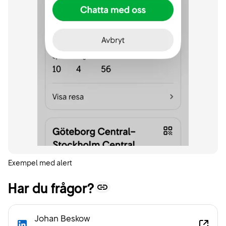
n
l
i
g
h
e
t
Designfilosofi
Designprinciper
Exempel med alert
Har du frågor?
Värdeord
I
Johan Beskow